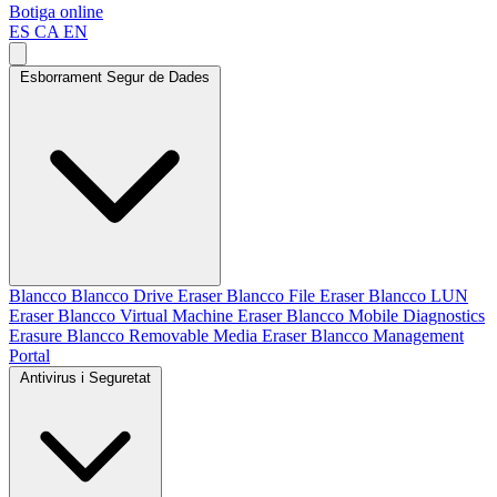
Botiga online
ES
CA
EN
Esborrament Segur de Dades
Blancco
Blancco Drive Eraser
Blancco File Eraser
Blancco LUN
Eraser
Blancco Virtual Machine Eraser
Blancco Mobile Diagnostics
Erasure
Blancco Removable Media Eraser
Blancco Management
Portal
Antivirus i Seguretat