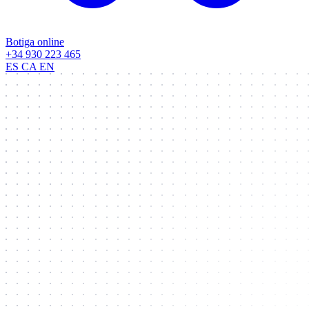
Botiga online
+34 930 223 465
ES
CA
EN