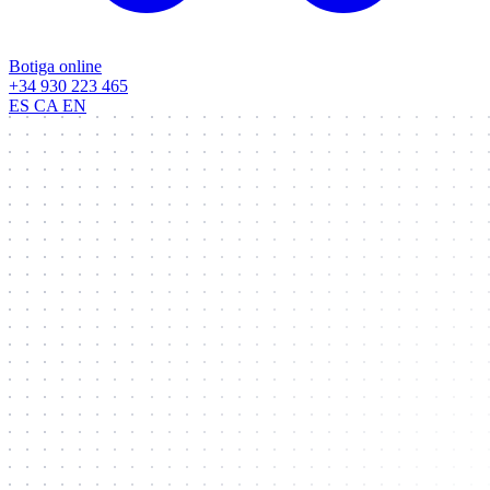
Botiga online
+34 930 223 465
ES
CA
EN