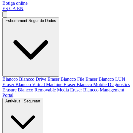
Botiga online
ES
CA
EN
Esborrament Segur de Dades
Blancco
Blancco Drive Eraser
Blancco File Eraser
Blancco LUN
Eraser
Blancco Virtual Machine Eraser
Blancco Mobile Diagnostics
Erasure
Blancco Removable Media Eraser
Blancco Management
Portal
Antivirus i Seguretat